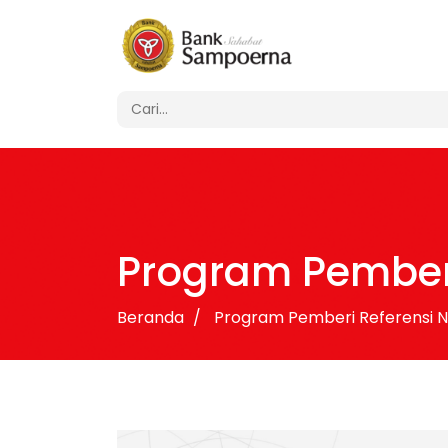
Program Pember
Beranda
Program Pemberi Referensi 