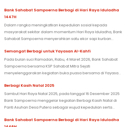
Kamis (25/6) di Jakarta. Kegiatan ini diikuti oleh 46 pelajar mulai
Bank Sahabat Sampoerna Berbagi di Hari Raya Iduladha
dari kelas 4 Sekolah Dasar hingga kelas 3 Sekolah Menengah
1447H
Pertama dan dibuka oleh Direktur Information Technology BSS,
Pak Hendra Rahardja.
Dalam rangka meningkatkan kepedulian sosial kepada
masyarakat sekitar dalam momentum Hari Raya Iduladha, Bank
Sahabat Sampoerna menyerahkan satu ekor sapi kurban
kepada Sampoerna Land untuk didistribusikan kepada warga
Semangat Berbagi untuk Yayasan Al-Kahfi
yang membutuhkan di sekitar gedung Sampoerna Strategic
Square.
Pada bulan suci Ramadan, Rabu, 4 Maret 2026, Bank Sahabat
Sampoerna bersama KSP Sahabat Mitra Sejati
menyelenggarakan kegiatan buka puasa bersama di Yayasan
Al Kahfi, Jakarta Pusat, sebagai wujud kepedulian dan upaya
Berbagi Kasih Natal 2025
berbagi kebahagiaan dengan anak-anak yayasan.
Sambut Hari Raya Natal 2025, pada tanggal 16 Desember 2025
Bank Sampoerna menggelar kegiatan Berbagi Kasih Natal di
Panti Asuhan Desa Putera sebagai wujud kepedulian serta
upaya berbagi kebahagiaan bersama anak-anak panti
Bank Sahabat Sampoerna Berbagi di Hari Raya Iduladha
asuhan.
1446H