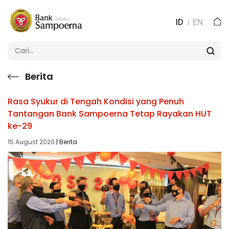
ID
EN
Berita
Rasa Syukur di Tengah Kondisi yang Penuh
Tantangan Bank Sampoerna Tetap Rayakan HUT
ke-29
15 August 2020
| Berita