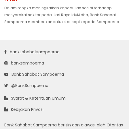
Dalam rangka meningkatkan kepedulian sosial terhadap
masyarakat sekitar pada Hari Raya IdulAdha, Bank Sahabat
Sampoerna memberikan satu ekor sapi kepada Sampoerna
Land untuk dibagikan kepada warga yang membutuhkan di
sekitar gedung Sampoerna Strategic Square.
banksahabatsampoerna
banksampoerna
Bank Sahabat Sampoerna
@BankSampoerna
Syarat & Ketentuan Umum
Kebijakan Privasi
Bank Sahabat Sampoerna berizin dan diawasi oleh Otoritas