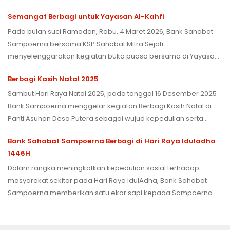
kepada Sampoerna Land untuk didistribusikan kepada warga
Semangat Berbagi untuk Yayasan Al-Kahfi
yang membutuhkan di sekitar gedung Sampoerna Strategic
Square.
Pada bulan suci Ramadan, Rabu, 4 Maret 2026, Bank Sahabat
Sampoerna bersama KSP Sahabat Mitra Sejati
menyelenggarakan kegiatan buka puasa bersama di Yayasan
Al Kahfi, Jakarta Pusat, sebagai wujud kepedulian dan upaya
Berbagi Kasih Natal 2025
berbagi kebahagiaan dengan anak-anak yayasan.
Sambut Hari Raya Natal 2025, pada tanggal 16 Desember 2025
Bank Sampoerna menggelar kegiatan Berbagi Kasih Natal di
Panti Asuhan Desa Putera sebagai wujud kepedulian serta
upaya berbagi kebahagiaan bersama anak-anak panti
Bank Sahabat Sampoerna Berbagi di Hari Raya Iduladha
asuhan.
1446H
Dalam rangka meningkatkan kepedulian sosial terhadap
masyarakat sekitar pada Hari Raya IdulAdha, Bank Sahabat
Sampoerna memberikan satu ekor sapi kepada Sampoerna
Land untuk dibagikan kepada warga yang membutuhkan di
sekitar gedung Sampoerna Strategic Square.