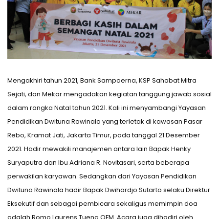
Mengakhiri tahun 2021, Bank Sampoerna, KSP Sahabat Mitra
Sejati, dan Mekar mengadakan kegiatan tanggung jawab sosial
dalam rangka Natal tahun 2021. Kali ini menyambangi Yayasan
Pendidikan Dwituna Rawinala yang terletak di kawasan Pasar
Rebo, Kramat Jati, Jakarta Timur, pada tanggal 21 Desember
2021. Hadir mewakili manajemen antara lain Bapak Henky
Suryaputra dan Ibu Adriana R. Novitasari, serta beberapa
perwakilan karyawan. Sedangkan dari Yayasan Pendidikan
Dwituna Rawinala hadir Bapak Dwihardjo Sutarto selaku Direktur
Eksekutif dan sebagai pembicara sekaligus memimpin doa
adalah Romo Laurens Tueng OFM. Acara juga dihadiri oleh