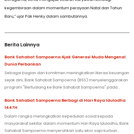
kegembiraan dalam momentum perayaan Natal dan Tahun
Baru,” ujar Pak Henky dalam sambutannya.
Berita Lainnya
Bank Sahabat Sampoerna Ajak Generasi Muda Mengenal
Dunia Perbankan
Sebagai bagian dari komitmen meningkatkan literasi keuangan
sejak dini, Bank Sahabat Sampoerna (BSS) menyelenggarakan
program "Bertualang ke Bank Sahabat Sampoerna" pada
Kamis (25/6) di Jakarta. Kegiatan ini diikuti oleh 46 pelajar mulai
Bank Sahabat Sampoerna Berbagi di Hari Raya Iduladha
dari kelas 4 Sekolah Dasar hingga kelas 3 Sekolah Menengah
1447H
Pertama dan dibuka oleh Direktur Information Technology BSS,
Pak Hendra Rahardja.
Dalam rangka meningkatkan kepedulian sosial kepada
masyarakat sekitar dalam momentum Hari Raya Iduladha, Bank
Sahabat Sampoerna menyerahkan satu ekor sapi kurban