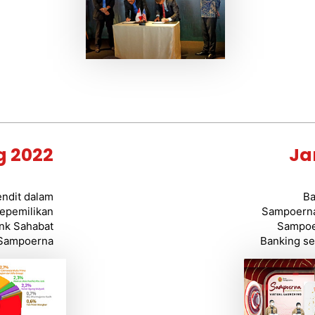
g 2022
Ja
ndit dalam
Ba
epemilikan
Sampoerna
nk Sahabat
Sampoe
Sampoerna
Banking se