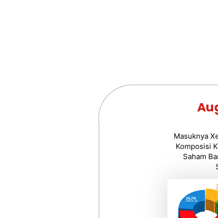
Au
Masuknya Xe
Komposisi K
Saham Ba